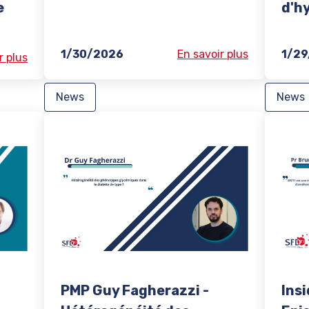
e
d'h
1/30/2026
En savoir plus
1/2
r plus
News
News
PMP Guy Fagherazzi -
Insi