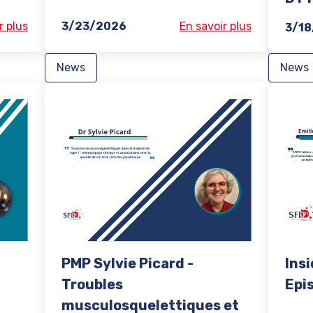
r plus
3/23/2026
En savoir plus
3/1
News
News
PMP Sylvie Picard -
Insi
Troubles
Epi
musculosquelettiques et