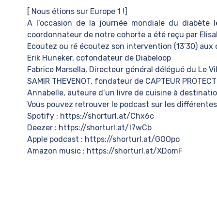
[ Nous étions sur
Europe 1
!]
A l’occasion de la journée mondiale du diabète 
coordonnateur de notre cohorte a été reçu par
Elis
Ecoutez ou ré écoutez son intervention (13’30) aux 
Erik Huneker
, cofondateur de
Diabeloop
Fabrice Marsella
, Directeur général délégué du
Le Vi
SAMIR THEVENOT
, fondateur de
CAPTEUR PROTECT
Annabelle, auteure d’un livre de cuisine à destinat
Vous pouvez retrouver le podcast sur les différentes
Spotify :
https://shorturl.at/Chx6c
Deezer :
https://shorturl.at/I7wCb
Apple podcast :
https://shorturl.at/GOOpo
Amazon music :
https://shorturl.at/XDomF