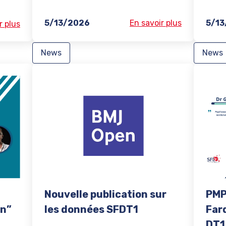
5/13/2026
En savoir plus
5/13
r plus
News
News
Nouvelle publication sur
PMP
on”
les données SFDT1
Far
DT1