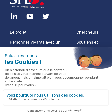
Le projet
Chercheurs
Personnes vivants avec un
Soutiens et
diabète de type 1
sponsors
Professionnels de santé
Actualités
Protection des données
Mentions
légales
60 Rue Saint-Lazare, Paris
Nous contacter