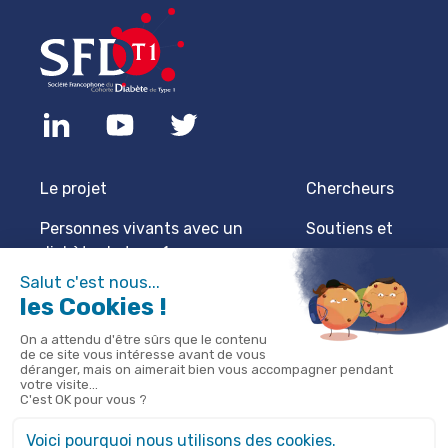
Le projet
Chercheurs
Personnes vivants avec un
Soutiens et
diabète de type 1
sponsors
Professionnels de santé
Actualités
Protection des données
Mentions
légales
60 Rue Saint-Lazare, Paris