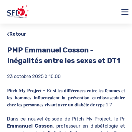
Ferm
Retour
PMP Emmanuel Cosson -
Inégalités entre les sexes et DT1
23 octobre 2025 à 10:00
𝐏𝐢𝐭𝐜𝐡 𝐌𝐲 𝐏𝐫𝐨𝐣𝐞𝐜𝐭 – 𝐄𝐭 𝐬𝐢 𝐥𝐞𝐬 𝐝𝐢𝐟𝐟𝐞́𝐫𝐞𝐧𝐜𝐞𝐬 𝐞𝐧𝐭𝐫𝐞 𝐥𝐞𝐬 𝐟𝐞𝐦𝐦𝐞𝐬 𝐞𝐭
𝐥𝐞𝐬 𝐡𝐨𝐦𝐦𝐞𝐬 𝐢𝐧𝐟𝐥𝐮𝐞𝐧𝐜̧𝐚𝐢𝐞𝐧𝐭 𝐥𝐚 𝐩𝐫𝐞́𝐯𝐞𝐧𝐭𝐢𝐨𝐧 𝐜𝐚𝐫𝐝𝐢𝐨𝐯𝐚𝐬𝐜𝐮𝐥𝐚𝐢𝐫𝐞
𝐜𝐡𝐞𝐳 𝐥𝐞𝐬 𝐩𝐞𝐫𝐬𝐨𝐧𝐧𝐞𝐬 𝐯𝐢𝐯𝐚𝐧𝐭 𝐚𝐯𝐞𝐜 𝐮𝐧 𝐝𝐢𝐚𝐛𝐞̀𝐭𝐞 𝐝𝐞 𝐭𝐲𝐩𝐞 𝟏 ?
Dans ce nouvel épisode de Pitch My Project, le Pr
Emmanuel Cosson
, professeur en diabétologie et